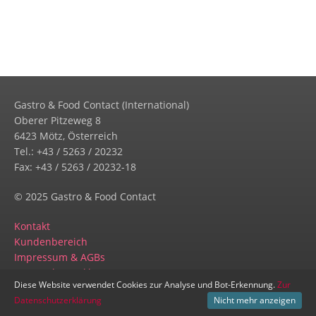
Sprache wechseln:
Deutsch
American English
British English
Italiano
Español
Français
Português
Gastro & Food Contact (International)
Oberer Pitzeweg 8
6423 Mötz, Österreich
Tel.: +43 / 5263 / 20232
Fax: +43 / 5263 / 20232-18
© 2025 Gastro & Food Contact
Kontakt
Kundenbereich
Impressum & AGBs
Datenschutzerklärung
Diese Website verwendet Cookies zur Analyse und Bot-Erkennung.
Zur
Datenschutzerklärung
Nicht mehr anzeigen