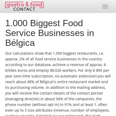
1.000 Biggest Food
Banco de dados
Service Businesses in
Resumo de países
Bélgica
Pacotes de endereços
Our calculations show that 1.000 biggest restaurants, i.e.
Seleção online
approx. 2% of all food service businesses in the country
according to our database, achieve a revenue of approx. 8
Preços
biliões euros and employ 88.026 workers. For only € 895 per
year (one-time subscription, no automatic extension) you will
Realizações
reach about 48% of Bélgica\'s entire restaurant market and
its purchasing volume. In addition to the mailing address,
Contato
you will receive the contact details of the contact person
(managing director) in about 94% of the companies, the
phone number (without opt-in) in 91% and at least 1, often
Área de clientes
even up to 3 size attributes (revenue, number of employees,
seating capacity). Selected via our online tool, this high-