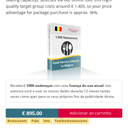
Mudar de língua:
quality target group costs around € 1.405, so your price
Deutsch
American English
advantage for package purchase is approx. 36%.
British English
Italiano
Español
1.000 Biggest Restaurants
Français
Português
1.000 Restaurants
Food Service Industry
in Bélgica
Receberá
1000 endereços
com uma
licença do uso anual
. Isto
autoriza você a usar os nossos dados durante 12 meses tantas
vezes como quer para os seus próprios fins da publicidade direta.
€ 895.00
Adicionar ao carrinho
Restaurants
Pubs
Inns
Fastfoodrestaurants