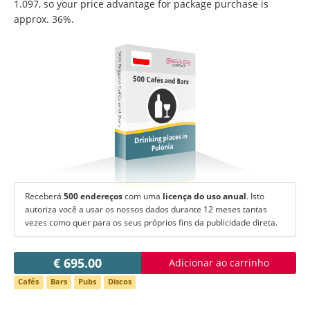
Mudar de língua:
1.097, so your price advantage for package purchase is
approx. 36%.
Deutsch
American English
British English
Italiano
Español
500 Biggest Cafés and Bars
Français
Português
500 Cafés and Bars
Drinking places in
Polónia
Receberá
500 endereços
com uma
licença do uso anual
. Isto
autoriza você a usar os nossos dados durante 12 meses tantas
vezes como quer para os seus próprios fins da publicidade direta.
€ 695.00
Adicionar ao carrinho
Cafés
Bars
Pubs
Discos