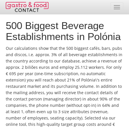
500 Biggest Beverage
Banco de dados
Establishments in Polónia
Resumo de países
Our calculations show that the 500 biggest cafés, bars, pubs
Pacotes de endereços
and discos, i.e. approx. 3% of all beverage establishments in
the country according to our database, achieve a revenue of
Seleção online
approx. 2 biliões euros and employ 25.112 workers. For only
€ 695 per year (one-time subscription, no automatic
Preços
extension) you will reach about 21% of Polónia\'s entire
restaurant market and its purchasing volume. In addition to
Realizações
the mailing address, you will receive the contact details of
the contact person (managing director) in about 90% of the
Contato
companies, the phone number (without opt-in) in 64% and
at least 1, often even up to 3 size attributes (revenue,
Área de clientes
number of employees, seating capacity). Selected via our
online tool, this high-quality target group costs around €