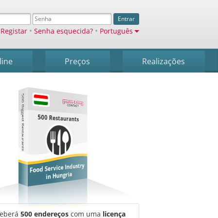
Entrar
•
•
Registar
Senha esquecida?
Português
line
Preços
Realizações
500 Biggest Restaurants
500 Restaurants
Food Service Industry
in Hungria
ceberá
500 endereços
com uma
licença