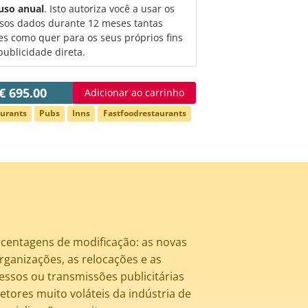
uso anual
. Isto autoriza você a usar os
sos dados durante 12 meses tantas
es como quer para os seus próprios fins
publicidade direta.
€ 695.00
Adicionar ao carrinho
urants
Pubs
Inns
Fastfoodrestaurants
rcentagens de modificação: as novas
rganizações, as relocações e as
ssos ou transmissões publicitárias
setores muito voláteis da indústria de