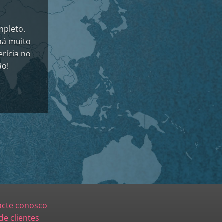
mpleto.
há muito
rícia no
ão!
acte conosco
de clientes