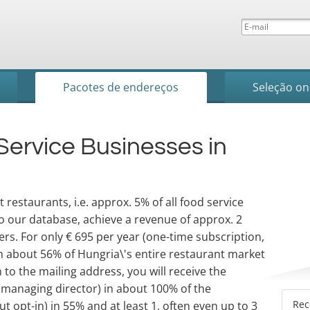
Pacotes de endereços
Seleção on
Service Businesses in
restaurants, i.e. approx. 5% of all food service
o our database, achieve a revenue of approx. 2
rs. For only € 695 per year (one-time subscription,
h about 56% of Hungria\'s entire restaurant market
 to the mailing address, you will receive the
 (managing director) in about 100% of the
Re
opt-in) in 55% and at least 1, often even up to 3