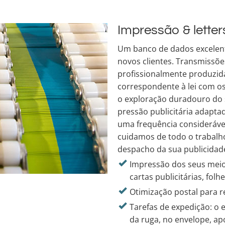
Impressão & lette
Um banco de dados excelente
novos clientes. Transmissões
profissionalmente produzida
correspondente à lei com os
o exploração duradouro do 
pressão publicitária adapta
uma frequência considerável
cuidamos de todo o trabalh
despacho da sua publicidade
Impressão dos seus meios
cartas publicitárias, folh
Otimização postal para r
Tarefas de expedição: o
da ruga, no envelope, a