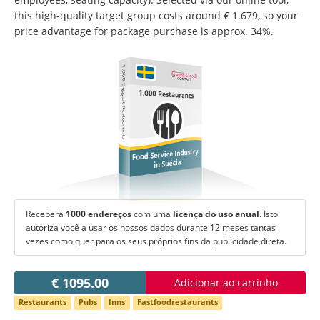
Mudar de língua:
this high-quality target group costs around € 1.679, so your
Deutsch
American English
price advantage for package purchase is approx. 34%.
British English
Italiano
Español
1.000 Biggest Restaurants
Français
Português
1.000 Restaurants
Food Service Industry
in Suécia
Receberá
1000 endereços
com uma
licença do uso anual
. Isto
autoriza você a usar os nossos dados durante 12 meses tantas
vezes como quer para os seus próprios fins da publicidade direta.
€ 1095.00
Adicionar ao carrinho
Restaurants
Pubs
Inns
Fastfoodrestaurants