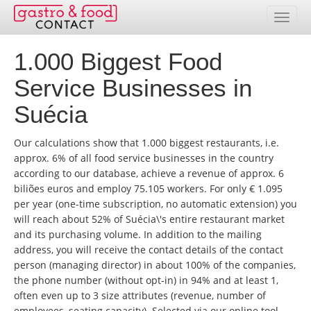
1.000 Biggest Food
Banco de dados
Service Businesses in
Resumo de países
Suécia
Pacotes de endereços
Our calculations show that 1.000 biggest restaurants, i.e.
Seleção online
approx. 6% of all food service businesses in the country
according to our database, achieve a revenue of approx. 6
Preços
biliões euros and employ 75.105 workers. For only € 1.095
per year (one-time subscription, no automatic extension) you
Realizações
will reach about 52% of Suécia\'s entire restaurant market
and its purchasing volume. In addition to the mailing
Contato
address, you will receive the contact details of the contact
person (managing director) in about 100% of the companies,
the phone number (without opt-in) in 94% and at least 1,
Área de clientes
often even up to 3 size attributes (revenue, number of
employees, seating capacity). Selected via our online tool,