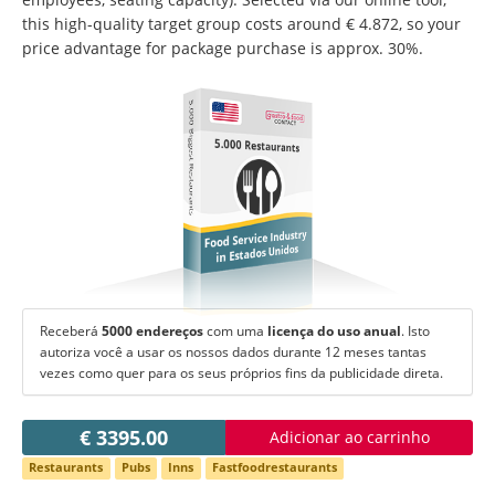
Mudar de língua:
this high-quality target group costs around € 4.872, so your
Deutsch
American English
price advantage for package purchase is approx. 30%.
British English
Italiano
Español
5.000 Biggest Restaurants
Français
Português
5.000 Restaurants
Food Service Industry
in Estados Unidos
Receberá
5000 endereços
com uma
licença do uso anual
. Isto
autoriza você a usar os nossos dados durante 12 meses tantas
vezes como quer para os seus próprios fins da publicidade direta.
€ 3395.00
Adicionar ao carrinho
Restaurants
Pubs
Inns
Fastfoodrestaurants