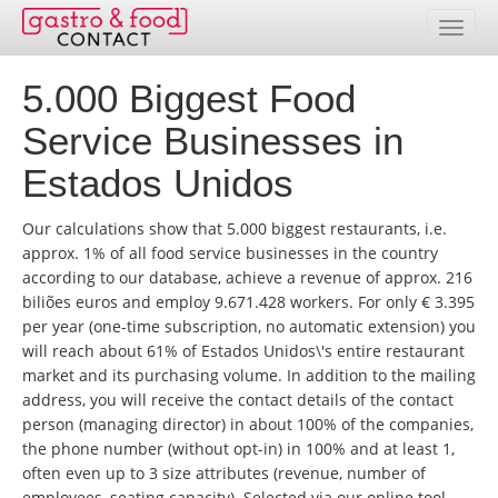
5.000 Biggest Food
Banco de dados
Service Businesses in
Resumo de países
Estados Unidos
Pacotes de endereços
Our calculations show that 5.000 biggest restaurants, i.e.
Seleção online
approx. 1% of all food service businesses in the country
according to our database, achieve a revenue of approx. 216
Preços
biliões euros and employ 9.671.428 workers. For only € 3.395
per year (one-time subscription, no automatic extension) you
Realizações
will reach about 61% of Estados Unidos\'s entire restaurant
market and its purchasing volume. In addition to the mailing
Contato
address, you will receive the contact details of the contact
person (managing director) in about 100% of the companies,
the phone number (without opt-in) in 100% and at least 1,
Área de clientes
often even up to 3 size attributes (revenue, number of
employees, seating capacity). Selected via our online tool,