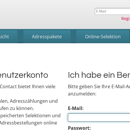
Regi
icht
Adresspakete
Online-Selektion
enutzerkonto
Ich habe ein Be
ontact bietet Ihnen viele
Bitte geben Sie Ihre E-Mail-
anzumelden:
hlen, Adresszählungen und
ufen zu können.
E-Mail:
espeicherten Selektionen und
 Adressbestellungen online
Passwort: